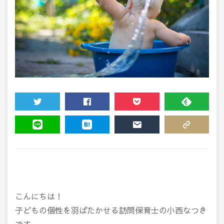
TWEET
SHARE
POCKET
FEEDLY
LINE
HATENA
MAIL
COPY LINK
こんにちは！
子どもの個性を羽ばたかせる訪問保育士の小西なつき
です。