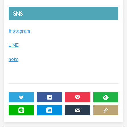
SNS
Instagram
LINE
note
TWEET
SHARE
POCKET
FEEDLY
LINE
HATENA
MAIL
COPY LINK