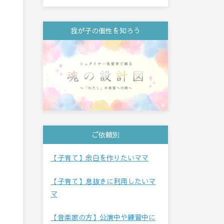
我が子の個性を知ろう
ご依頼別
【子育て】余白を作りたいママ
【子育て】息抜きに利用したいマ
マ
【音楽家の方】公演中や練習中に