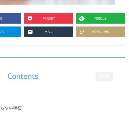
RE
POCKET
FEEDLY
NA
MAIL
COPY LINK
Contents
CLOSE
もない存在