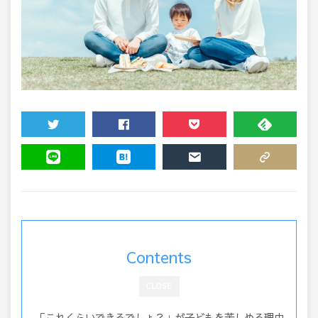
TWEET
SHARE
POCKET
FEEDLY
LINE
HATENA
MAIL
COPY LINK
Contents
CLOSE
「これくらいできるでしょ？」が子どもを苦しめる理由