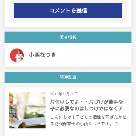
著者情報
小西なつき
関連記事
2019年12月10日
片付けしてよ・・片づけが苦手な
子に必要なのはしつけではなくア
プローチ
こんにちは！子どもの個性を羽ばたかせ
る訪問保育士の小西なつきです。 今…