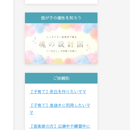
我が子の個性を知ろう
ご依頼別
【子育て】余白を作りたいママ
【子育て】息抜きに利用したいマ
マ
【音楽家の方】公演中や練習中に