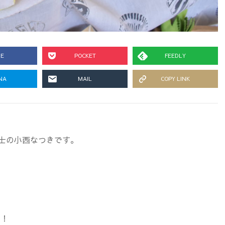
RE
POCKET
FEEDLY
NA
MAIL
COPY LINK
士の小西なつきです。
す！