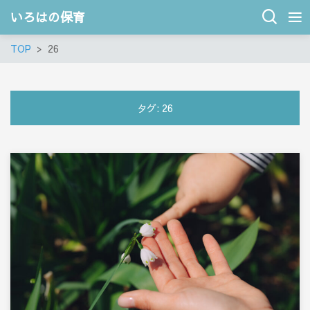
いろはの保育
TOP
26
タグ:
26