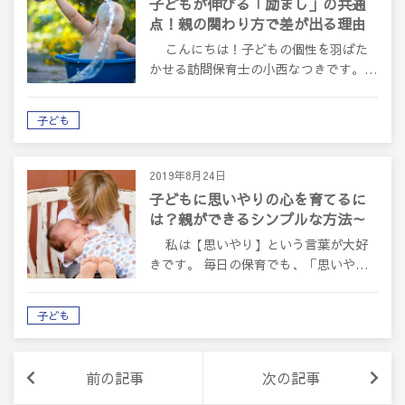
子どもが伸びる「励まし」の共通
点！親の関わり方で差が出る理由
～大人の役目とは～
こんにちは！子どもの個性を羽ばた
かせる訪問保育士の小西なつきです。…
子ども
2019年8月24日
子どもに思いやりの心を育てるに
は？親ができるシンプルな方法～
教えるより大切なこと～
私は【思いやり】という言葉が大好
きです。 毎日の保育でも、「思いや…
子ども
前の記事
次の記事