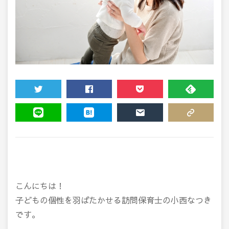
TWEET
SHARE
POCKET
FEEDLY
LINE
HATENA
MAIL
COPY LINK
こんにちは！
子どもの個性を羽ばたかせる訪問保育士の小西なつき
です。