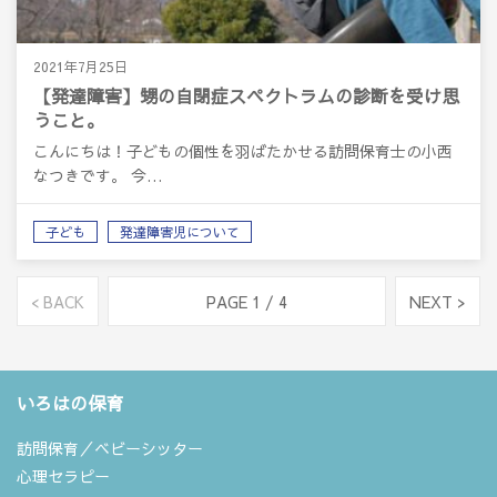
2021年7月25日
【発達障害】甥の自閉症スペクトラムの診断を受け思
うこと。
こんにちは！子どもの個性を羽ばたかせる訪問保育士の小西
なつきです。 今…
子ども
発達障害児について
< BACK
PAGE 1 / 4
NEXT >
いろはの保育
訪問保育／ベビーシッター
心理セラピー