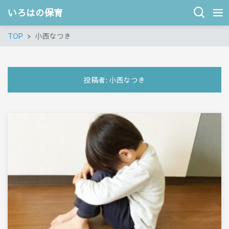
いろはの保育
TOP
小西なつき
投稿者:
小西なつき