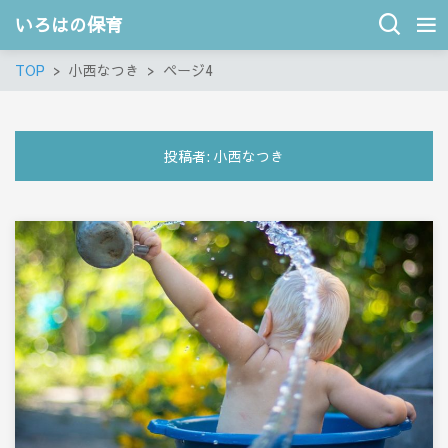
いろはの保育
TOP
小西なつき
ページ4
投稿者:
小西なつき