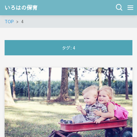
いろはの保育
TOP
4
タグ:
4