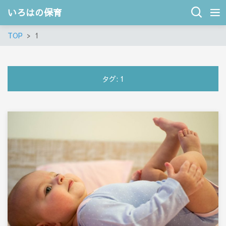
いろはの保育
TOP
1
タグ:
1