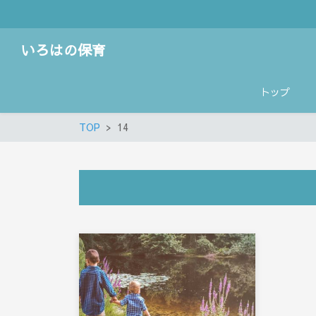
いろはの保育
トップ
TOP
14