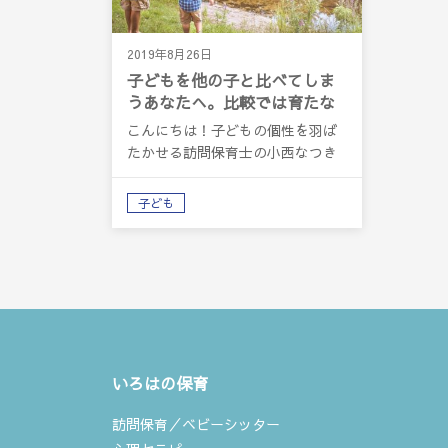
2019年8月26日
子どもを他の子と比べてしま
うあなたへ。比較では育たな
い本当の理由
こんにちは！子どもの個性を羽ば
たかせる訪問保育士の小西なつき
です。 今…
子ども
いろはの保育
訪問保育／ベビーシッター