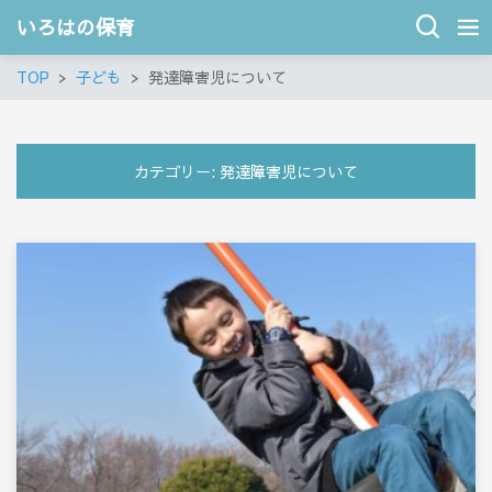
いろはの保育
TOP
子ども
発達障害児について
カテゴリー:
発達障害児について